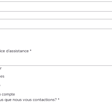
ice d'assistance
*
r
les
e
u compte
s que nous vous contactions?
*