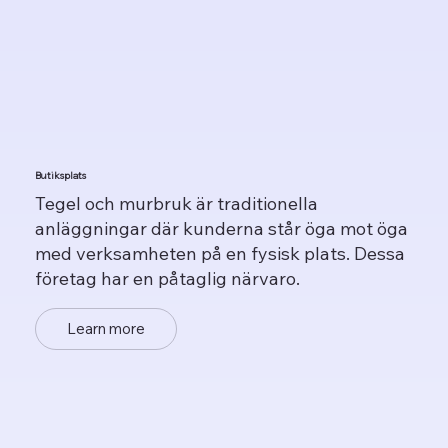
Butiksplats
Tegel och murbruk är traditionella
anläggningar där kunderna står öga mot öga
med verksamheten på en fysisk plats. Dessa
företag har en påtaglig närvaro.
Learn more