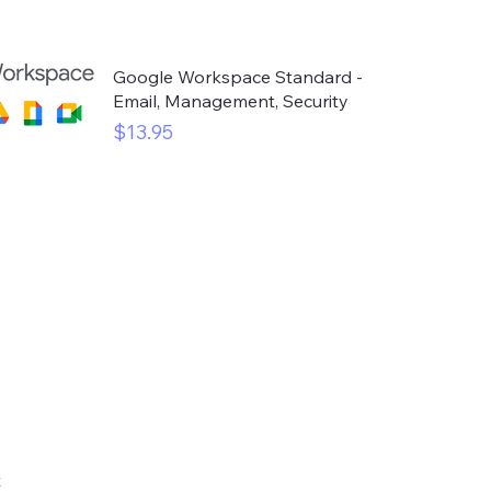
Google Workspace Standard -
Email, Management, Security
मूल्य
$13.95
t